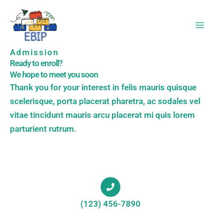
Skip
to
content
Admission
Ready to enroll?
We hope to meet you soon
Thank you for your interest in felis mauris quisque
scelerisque, porta placerat pharetra, ac sodales vel
vitae tincidunt mauris arcu placerat mi quis lorem
parturient rutrum.
(123) 456-7890